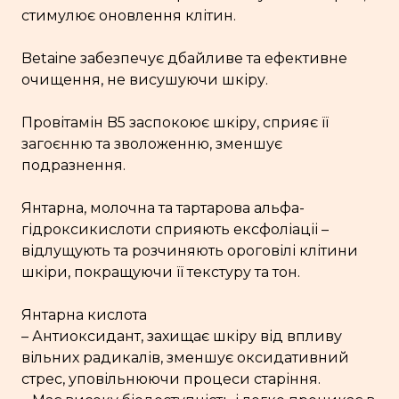
стимулює оновлення клітин.
Betaine забезпечує дбайливе та ефективне
очищення, не висушуючи шкіру.
Провітамін B5 заспокоює шкіру, сприяє її
загоєнню та зволоженню, зменшує
подразнення.
Янтарна, молочна та тартарова альфа-
гідроксикислоти сприяють ексфоліаціі –
відлущують та розчиняють ороговілі клітини
шкіри, покращуючи її текстуру та тон.
Янтарна кислота
– Антиоксидант, захищає шкіру від впливу
вільних радикалів, зменшує оксидативний
стрес, уповільнюючи процеси старіння.