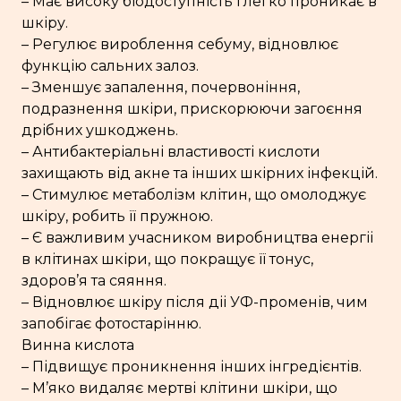
– Має високу біодоступність і легко проникає в
шкіру.
– Регулює вироблення себуму, відновлює
функцію сальних залоз.
– Зменшує запалення, почервоніння,
подразнення шкіри, прискорюючи загоєння
дрібних ушкоджень.
– Антибактеріальні властивості кислоти
захищають від акне та інших шкірних інфекцій.
– Стимулює метаболізм клітин, що омолоджує
шкіру, робить її пружною.
– Є важливим учасником виробництва енергіі
в клітинах шкіри, що покращує її тонус,
здоров’я та сяяння.
– Відновлює шкіру після діі УФ-променів, чим
запобігає фотостарінню.
Винна кислота
– Підвищує проникнення інших інгредієнтів.
– М’яко видаляє мертві клітини шкіри, що