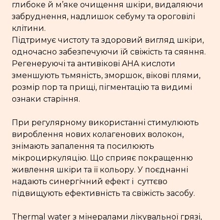
глибоке й м’яке очищення шкіри, видаляючи
забруднення, надлишок себуму та ороговілі
клітини.
Підтримує чистоту та здоровий вигляд шкіри,
одночасно забезпечуючи їй свіжість та сяяння.
Регенеруючі та антивікові AHA кислоти
зменшують тьмяність, зморшок, вікові плями,
розмір пор та прищі, пігментацію та видимі
ознаки старіння.
При регулярному використанні стимулюють
вироблення нових колагенових волокон,
знімають запалення та посилюють
мікроциркуляцію. Що сприяє покращенню
живлення шкіри та її кольору. У поєднанні
надають синергічний ефект і суттєво
підвищують ефективність та свіжість засобу.
Thermal water з мінералами лікувальної грязі,