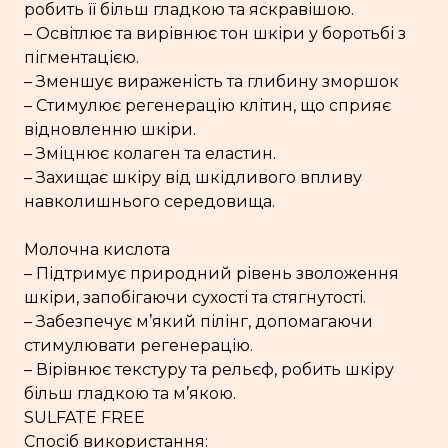
робить її більш гладкою та яскравішою.
– Освітлює та вирівнює тон шкіри у боротьбі з
пігментацією.
– Зменшує вираженість та глибину зморшок
– Стимулює регенерацію клітин, що сприяє
відновленню шкіри.
– Зміцнює колаген та еластин.
– Захищає шкіру від шкідливого впливу
навколишнього середовища.
Молочна кислота
– Підтримує природний рівень зволоження
шкіри, запобігаючи сухості та стягнутості.
– Забезпечує м’який пілінг, допомагаючи
стимулювати регенерацію.
– Вірівнює текстуру та рельєф, робить шкіру
більш гладкою та м’якою.
SULFATE FREE
Спосіб використання: