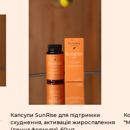
Капсули SunRise для підтримки
Ко
ї
схуднення, активація жироспалення
"М
(денна формула), 60шт