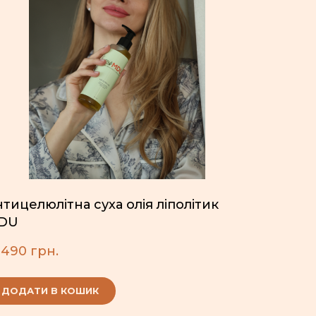
тицелюлітна суха олія ліполітик
DU
 490 грн.
ДОДАТИ В КОШИК