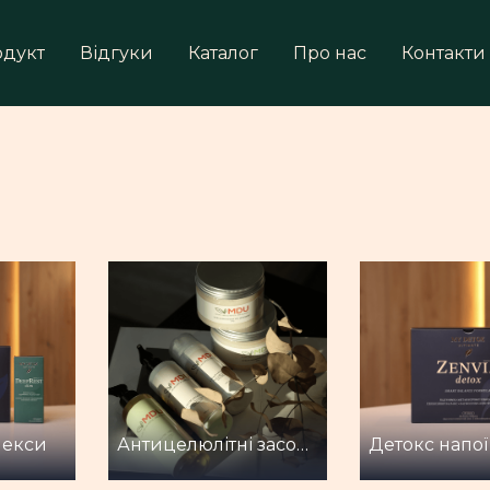
одукт
Відгуки
Каталог
Про нас
Контакти
лекси
Антицелюлітні засоби і догляд за тілом