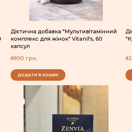
Дієтична добавка "Мультивітамінний
Д
0
комплекс для жінок" Vitanil's, 60
"К
капсул
₴890 грн.
₴2
ДОДАТИ В КОШИК