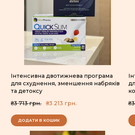
Інтенсивна двотижнева програма
І
для схуднення, зменшення набряків
дл
та детоксу
ко
₴3 713 грн.
₴3 213 грн.
₴3
ДОДАТИ В КОШИК