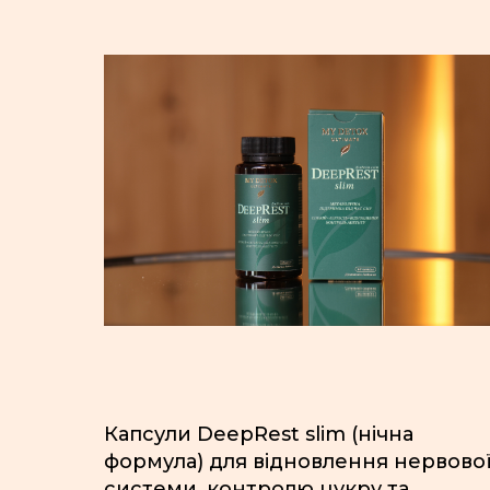
Капсули DeepRest slim (нічна
формула) для відновлення нервово
системи, контролю цукру та