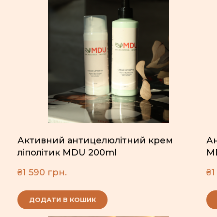
Активний антицелюлітний крем
Ан
ліполітик MDU 200ml
M
₴1 590 грн.
₴1
ДОДАТИ В КОШИК