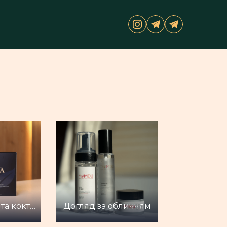
Детокс напої та коктейлі для схуднення
Догляд за обличчям