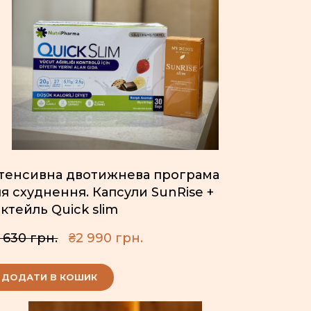
нтенсивна двотижнева програма
я схуднення. Капсули SunRise +
ктейль Quick slim
 630 грн.
₴2 990 грн.
ДОДАТИ В КОШИК